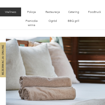
Wellness
Pokoje
Restauracja
Catering
Foodtruck
Piwniczka
Ogród
BBQ grill
winna
REZERWACJA ONLINE